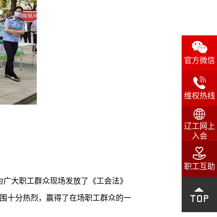

官方微信

维权热线

辽工网上
入会

职工互助
为广大职工群众现场发放了《工会法》

氛围十分热烈，赢得了在场职工群众的一