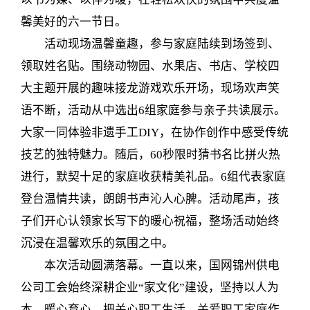
馨美好的六一节日。
活动现场温馨童趣，参与家庭陆续到场签到、
领取姓名贴。围绕动物园、水果店、书店、学校四
大主题开展的趣味接龙游戏欢乐开场，现场欢声笑
语不断，活动从中选出6组家庭参与亲子共读展示。
大家一同体验非遗手工DIY，在协作创作中感受传统
技艺的独特魅力。随后，60秒限时猜书名比拼火热
进行，默契十足的家庭收获精美礼品。6组代表家庭
登台温情共读，朗朗书声沁人心脾。活动尾声，孩
子们开心认领家长写下的暖心祝福，整场活动始终
沉浸在温馨欢乐的氛围之中。
本次活动圆满落幕。一直以来，国网锦州供电
公司工会始终深耕企业“家文化”建设，坚持以人为
本、暖心育心，把关心职工生活、关爱职工家庭作