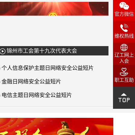

官方微信

维权热线

锦州市工会第十九次代表大会

辽工网上
入会
个人信息保护主题日网络安全公益短片


职工互助
金融日网络安全公益短片

电信主题日网络安全公益短片

