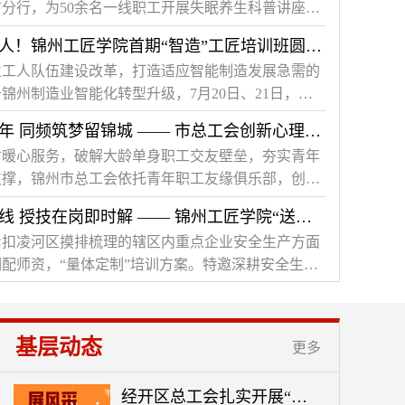
分行，为50余名一线职工开展失眠养生科普讲座，
医义诊。
玩转工业机器人！锦州工匠学院首期“智造”工匠培训班圆满收官
业工人队伍建设改革，打造适应智能制造发展急需的
锦州制造业智能化转型升级，7月20日、21日，由
主办、锦州工匠学院（辽宁理工职业大学）承办的
以心为媒聚青年 同频筑梦留锦城 —— 市总工会创新心理团辅式联谊 擦亮“会聚良缘”服务品牌
工业机器人技术培训班开班。来自全市各企业选派的40
才暖心服务，破解大龄单身职工交友壁垒，夯实青年
骨干参加，完成了为期2天、共计16学时的集中培
支撑，锦州市总工会依托青年职工友缘俱乐部，创新
率·遇见未知的TA”沉浸式心理团辅联谊活动，50名单
问需问策到一线 授技在岗即时解 —— 锦州工匠学院“送技能进企业”走进凌河区
场，在温和包容的互动场景中坦诚交流、邂逅同频知
紧扣凌河区摸排梳理的辖区内重点企业安全生产方面
配师资，“量体定制”培训方案。特邀深耕安全生产
庆、杨铁刚两位资深讲师，深入一线开展“送技能
训活动。活动创新采用“企业现场出题、讲师当场解
，推动技术指导直达车间，实现需求在一线对接、
基层动态
更多
，确保技能培训“接地气、见实效”。
经开区总工会扎实开展“安全生产吹哨人”系列宣传活动