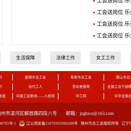
工会送岗位 乐业
工会送岗位 乐业
工会送岗位 乐业
工会送岗位 乐业
生活保障
法律工作
女工工作
府
盘锦市总工会
阜新市总工会
鞍山市总
府
当代工人
劳动者报网
全国工会干部
频道
中国工会新闻——人民网
中工网
中华全国
锦州市凌河区解放路四段八号
邮箱：jzghwz@163.com
8705号-1
辽公网安备21070302000288号
锦州市总工会
版权所有
辽宁