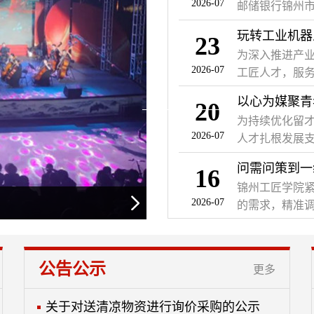
2026-07
邮储银行锦州市
并提供现场中
23
为深入推进产
2026-07
工匠人才，服务
锦州市总工会
20
2026年初级
为持续优化留
名一线优秀技术
2026-07
人才扎根发展
训。
举办“‘心’动频
16
身职工齐聚现
锦州工匠学院
己。
2026-07
的需求，精准调
领域多年的刘大
进企业”专项培
题”的互动模式
公告公示
更多
方案在一线交付
关于对送清凉物资进行询价采购的公示