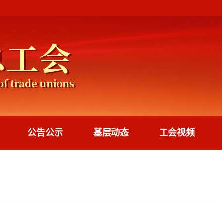
公告公示
基层动态
工会视频