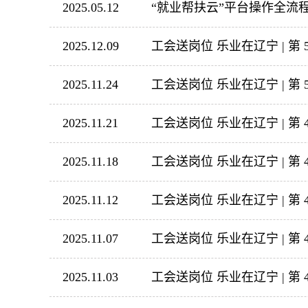
2025.05.12
“就业帮扶云”平台操作全流
2025.12.09
工会送岗位 乐业在辽宁 | 第 5
2025.11.24
工会送岗位 乐业在辽宁 | 第 5
2025.11.21
工会送岗位 乐业在辽宁 | 第 4
2025.11.18
工会送岗位 乐业在辽宁 | 第 4
2025.11.12
工会送岗位 乐业在辽宁 | 第 4
2025.11.07
工会送岗位 乐业在辽宁 | 第 4
2025.11.03
工会送岗位 乐业在辽宁 | 第 4