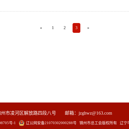
«
1
2
3
»
锦州市凌河区解放路四段八号
邮箱：jzghwz@163.com
8705号-1
辽公网安备21070302000288号
锦州市总工会
版权所有
辽宁