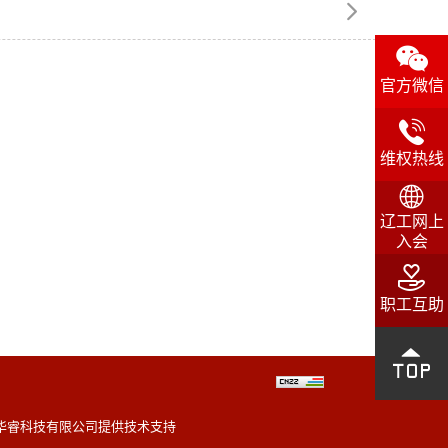


官方微信

维权热线

辽工网上
入会

职工互助

华睿科技有限公司提供技术支持