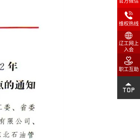
官方微信

维权热线

辽工网上
入会

职工互助
