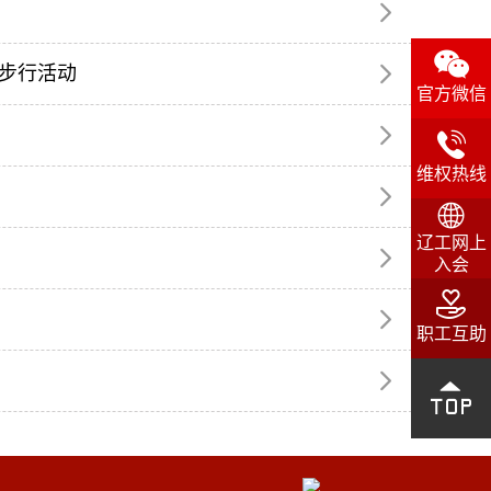


健步行活动

官方微信


维权热线


辽工网上

入会


职工互助

